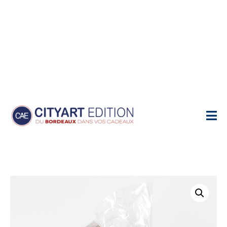
Home
Produits
Petit coffret gourmand "Grappe de Thé©"