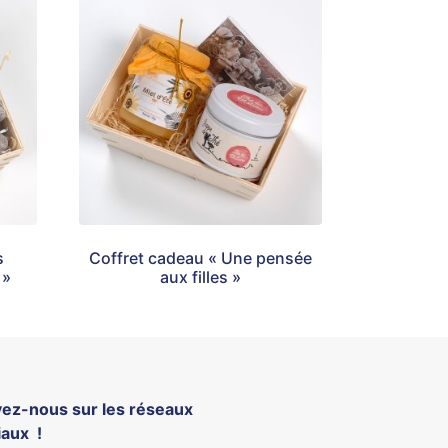
s
Coffret cadeau « Une pensée
 »
aux filles »
vez-nous sur les réseaux
iaux !